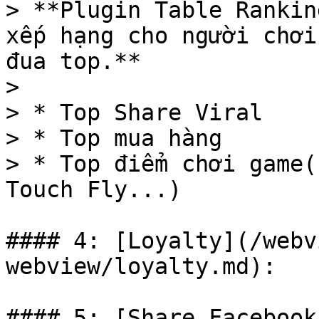
> **Plugin Table Rankin
xếp hạng cho người chơi
đua top.**

>

> * Top Share Viral

> * Top mua hàng

> * Top điểm chơi game(
Touch Fly...)

#### 4: [Loyalty](/webv
webview/loyalty.md):

#### 5: [Share Facebook