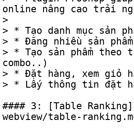
online nâng cao trải ng
>

> * Tạo danh mục sản phẩ
> * Đăng nhiều sản phẩm
> * Tạo sản phẩm theo t
combo..)

> * Đặt hàng, xem giỏ hà
> * Lấy thông tin đặt h
#### 3: [Table Ranking]
webview/table-ranking.md