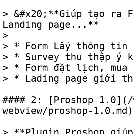
> &#x20;**Giúp tạo ra F
Landing page...**

>

> * Form Lấy thông tin 
> * Survey thu thập ý ki
> * Form đặt lịch, mua 
> * Lading page giới th
#### 2: [Proshop 1.0](/
webview/proshop-1.0.md):
> **Plugin Proshop giúp