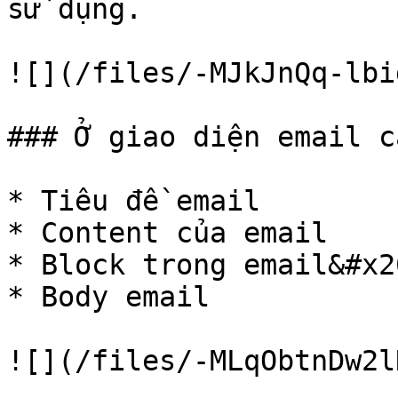
sử dụng.

![](/files/-MJkJnQq-lbi
### Ở giao diện email c
* Tiêu đề email

* Content của email

* Block trong email&#x20
* Body email
