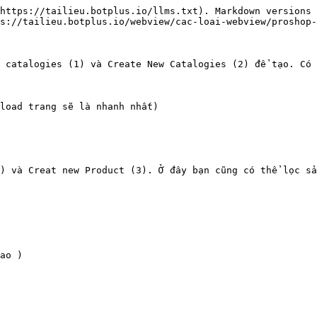
https://tailieu.botplus.io/llms.txt). Markdown versions 
s://tailieu.botplus.io/webview/cac-loai-webview/proshop-
 catalogies (1) và Create New Catalogies (2) để tạo. Có 
load trang sẽ là nhanh nhất)

) và Creat new Product (3). Ở đây bạn cũng có thể lọc sả
ao )
