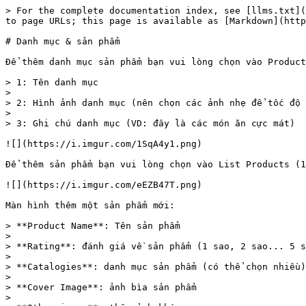
> For the complete documentation index, see [llms.txt](
to page URLs; this page is available as [Markdown](http
# Danh mục & sản phẩm

Để thêm danh mục sản phẩm bạn vui lòng chọn vào Product
> 1: Tên danh mục

>

> 2: Hình ảnh danh mục (nên chọn các ảnh nhẹ để tốc độ 
>

> 3: Ghi chú danh mục (VD: đây là các món ăn cực mát)

![](https://i.imgur.com/1SqA4y1.png)

Để thêm sản phẩm bạn vui lòng chọn vào List Products (1
![](https://i.imgur.com/eEZB47T.png)

Màn hình thêm một sản phẩm mới:

> **Product Name**: Tên sản phẩm

>

> **Rating**: đánh giá về sản phẩm (1 sao, 2 sao... 5 s
>

> **Catalogies**: danh mục sản phẩm (có thể chọn nhiều)

>

> **Cover Image**: ảnh bìa sản phẩm

>
