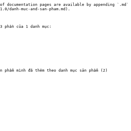
of documentation pages are available by appending `.md` 
1.0/danh-muc-and-san-pham.md).

3 phần của 1 danh mục:

n phẩm mình đã thêm theo danh mục sản phẩm (2)
