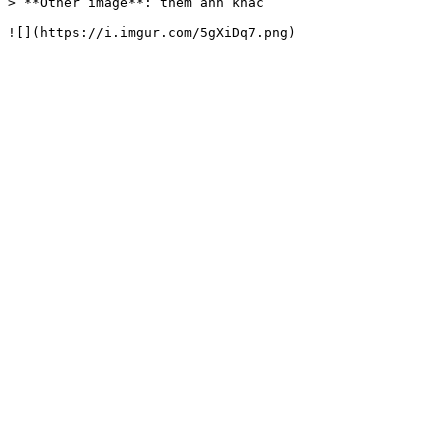
> **Other image**: thêm ảnh khác
