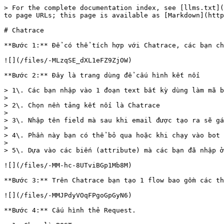
> For the complete documentation index, see [llms.txt](
to page URLs; this page is available as [Markdown](http
# Chatrace

**Bước 1:** Để có thể tích hợp với Chatrace, các bạn ch
![](/files/-MLzqSE_dXL1eFZ9ZjOW)

**Bước 2:** Đây là trang dùng để cấu hình kết nối

> 1\. Các bạn nhập vào 1 đoạn text bất kỳ dùng làm mã b
>

> 2\. Chọn nền tảng kết nối là Chatrace

>

> 3\. Nhập tên field mà sau khi email được tạo ra sẽ gá
>

> 4\. Phần này bạn có thể bỏ qua hoặc khi chạy vào bot 
>

> 5\. Dựa vào các biến (attribute) mà các bạn đã nhập ở
![](/files/-MM-hc-8UTviBGp1Mb8M)

**Bước 3:** Trên Chatrace bạn tạo 1 flow bao gồm các th
![](/files/-MMJPdyVOqFPgoGpGyN6)

**Bước 4:** Cấu hình thẻ Request.
