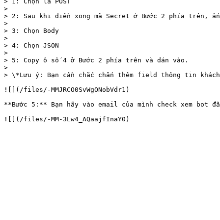
> 1: Chọn là POST

>

> 2: Sau khi điền xong mã Secret ở Bước 2 phía trên, ấn
>

> 3: Chọn Body

>

> 4: Chọn JSON

>

> 5: Copy ô số 4 ở Bước 2 phía trên và dán vào.

>

> \*Lưu ý: Bạn cần chắc chắn thêm field thông tin khách
![](/files/-MMJRCO0SvWgONobVdr1)

**Bước 5:** Bạn hãy vào email của mình check xem bot đã