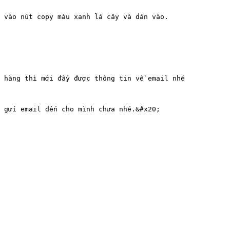
 vào nút copy màu xanh lá cây và dán vào.

 hàng thì mới đẩy được thông tin về email nhé

 gửi email đến cho mình chưa nhé.&#x20;
