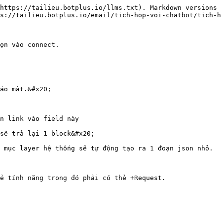
https://tailieu.botplus.io/llms.txt). Markdown versions 
s://tailieu.botplus.io/email/tich-hop-voi-chatbot/tich-h
ọn vào connect.

ảo mật.&#x20;

n link vào field này

sẽ trả lại 1 block&#x20;

 mục layer hệ thống sẽ tự động tạo ra 1 đoạn json nhỏ.

ẻ tính năng trong đó phải có thẻ +Request.
